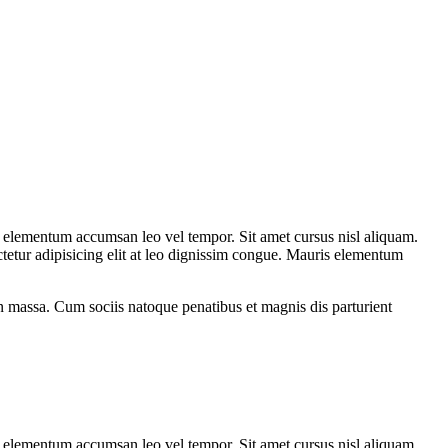
s elementum accumsan leo vel tempor. Sit amet cursus nisl aliquam.
tetur adipisicing elit at leo dignissim congue. Mauris elementum
n massa. Cum sociis natoque penatibus et magnis dis parturient
s elementum accumsan leo vel tempor. Sit amet cursus nisl aliquam.